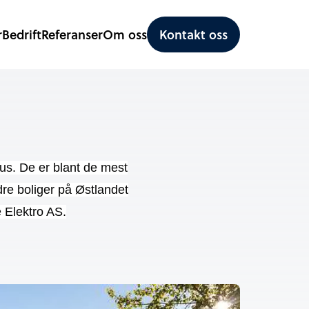
r
Bedrift
Referanser
Om oss
Kontakt oss
us. De er blant de mest
dre boliger på Østlandet
e Elektro AS.