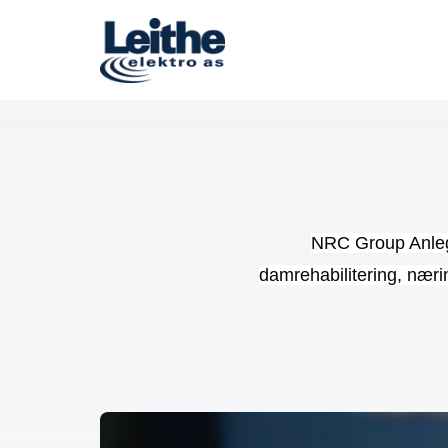
NRC Group Anlegg
damrehabilitering, næri