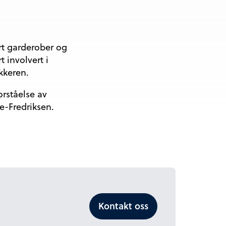
ert garderober og
t involvert i
kkeren.
orståelse av
e-Fredriksen.
Kontakt oss